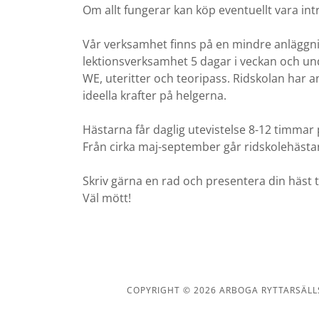
Om allt fungerar kan köp eventuellt vara int
Vår verksamhet finns på en mindre anläggning
lektionsverksamhet 5 dagar i veckan och un
WE, uteritter och teoripass. Ridskolan har an
ideella krafter på helgerna.
Hästarna får daglig utevistelse 8-12 timmar p
Från cirka maj-september går ridskolehästa
Skriv gärna en rad och presentera din häst ti
Väl mött!
COPYRIGHT © 2026 ARBOGA RYTTARSÄLL