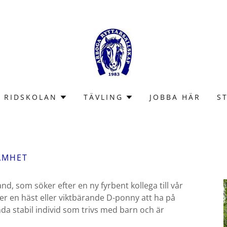
RIDSKOLAN
TÄVLING
JOBBA HÄR
S
AMHET
d, som söker efter en ny fyrbent kollega till vår
ter en häst eller viktbärande D-ponny att ha på
da stabil individ som trivs med barn och är