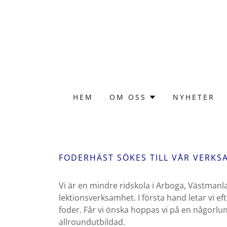
HEM
OM OSS
NYHETER
FODERHÄST SÖKES TILL VÅR VERKS
Vi är en mindre ridskola i Arboga, Västmanlan
lektionsverksamhet. I första hand letar vi ef
foder. Får vi önska hoppas vi på en någorlun
allroundutbildad.