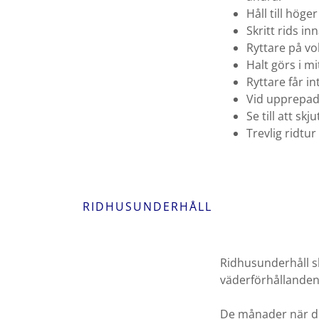
Håll till höge
Skritt rids i
Ryttare på vo
Halt görs i mi
Ryttare får in
Vid upprepad 
Se till att sk
Trevlig ridtu
RIDHUSUNDERHÅLL
Ridhusunderhåll s
väderförhållanden
De månader när de