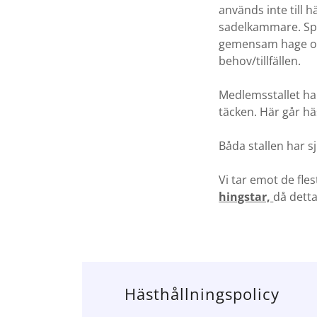
används inte till
sadelkammare. Spol
gemensam hage och
behov/tillfällen.
Medlemsstallet ha
täcken. Här går häs
Båda stallen har s
Vi tar emot de fle
hingstar,
då detta
Hästhållningspolicy