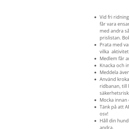
Vid fri ridni
får vara ensa
med andra så 
prislistan. B
Prata med var
vilka aktivit
Medlem får a
Knacka och in
Meddela även 
Använd krokar
ridbanan, till
säkerhetsrisk
Mocka innan d
Tänk på att A
osv!
Håll din hund
andra.