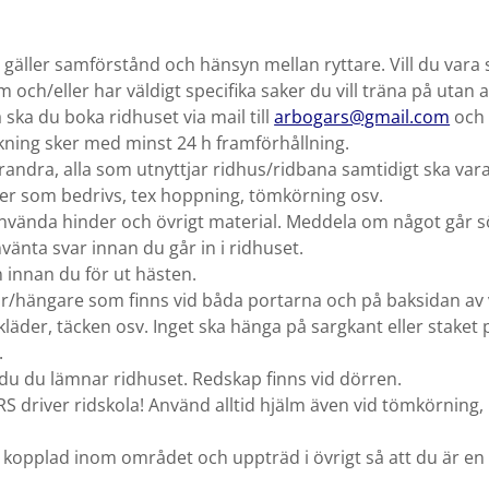
ng gäller samförstånd och hänsyn mellan ryttare. Vill du vara 
m och/eller har väldigt specifika saker du vill träna på utan
ska du boka ridhuset via mail till
arbogars@gmail.com
och 
okning sker med minst 24 h framförhållning.
andra, alla som utnyttjar ridhus/ridbana samtidigt ska va
eter som bedrivs, tex hoppning, tömkörning osv.
nvända hinder och övrigt material. Meddela om något går 
vänta svar innan du går in i ridhuset.
innan du för ut hästen.
/hängare som finns vid båda portarna och på baksidan av v
 kläder, täcken osv. Inget ska hänga på sargkant eller staket
.
u du lämnar ridhuset. Redskap finns vid dörren.
RS driver ridskola! Använd alltid hjälm även vid tömkörning
 kopplad inom området och uppträd i övrigt så att du är en 