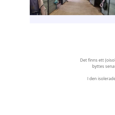
Det finns ett (oi
byttes senas
I den isolerad