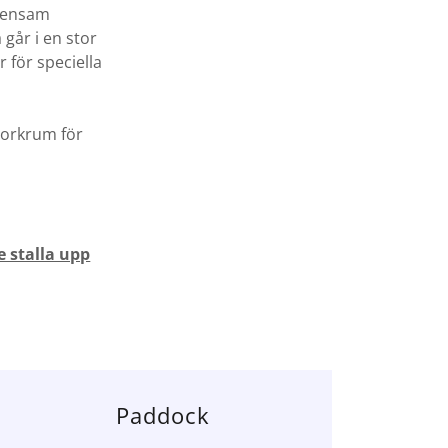
emensam
går i en stor
 för speciella
torkrum för
e stalla upp
Paddock