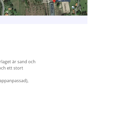
rlaget är sand och
och ett stort
ikappanpassad),