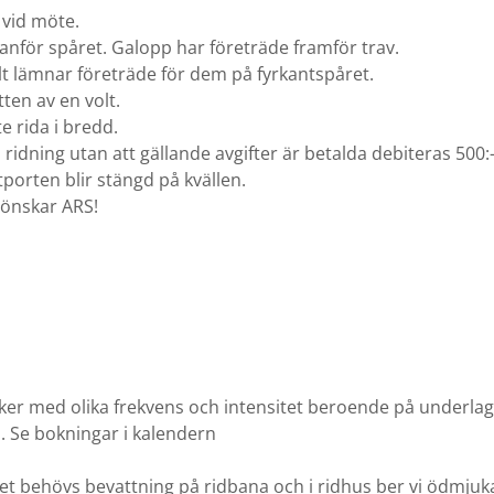
r vid möte.
nnanför spåret. Galopp har företräde framför trav.
lt lämnar företräde för dem på fyrkantspåret.
tten av en volt.
te rida i bredd.
ridning utan att gällande avgifter är betalda debiteras 500:
jutporten blir stängd på kvällen.
r önskar ARS!
ker med olika frekvens och intensitet beroende på underlag
. Se bokningar i kalendern
t behövs bevattning på ridbana och i ridhus ber vi ödmjuk