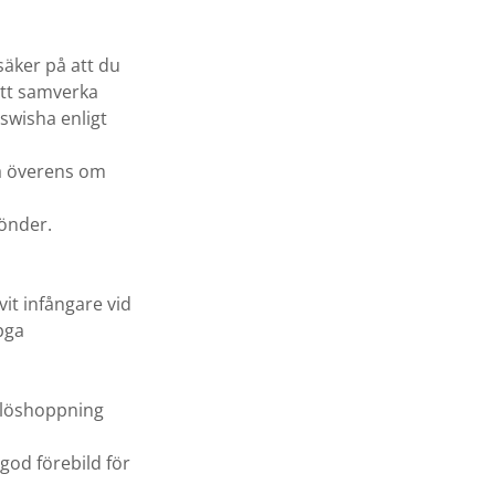
säker på att du
 att samverka
swisha enligt
ra överens om
sönder.
it infångare vid
 pga
, löshoppning
god förebild för