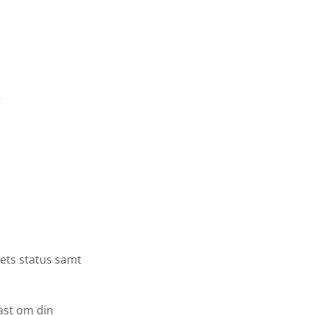
-
ets status samt
ast om din