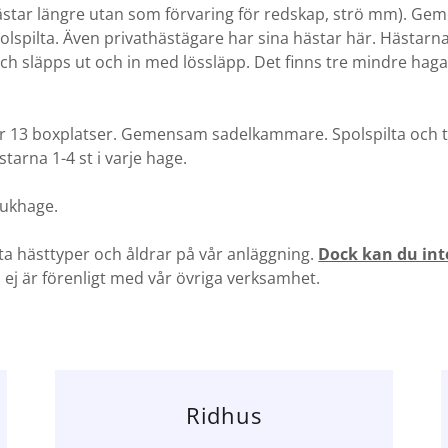
 hästar längre utan som förvaring för redskap, strö mm). G
spilta. Även privathästägare har sina hästar här. Hästarna 
 släpps ut och in med lössläpp. Det finns tre mindre hagar
r 13 boxplatser. Gemensam sadelkammare. Spolspilta och 
tarna 1-4 st i varje hage.
jukhage.
sta hästtyper och åldrar på vår anläggning.
Dock kan du int
 ej är förenligt med vår övriga verksamhet.
Ridhus